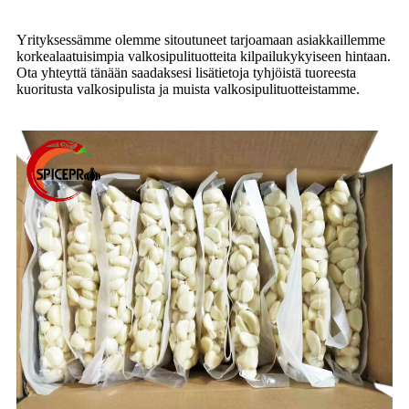
Yrityksessämme olemme sitoutuneet tarjoamaan asiakkaillemme
korkealaatuisimpia valkosipulituotteita kilpailukykyiseen hintaan.
Ota yhteyttä tänään saadaksesi lisätietoja tyhjöistä tuoreesta
kuoritusta valkosipulista ja muista valkosipulituotteistamme.