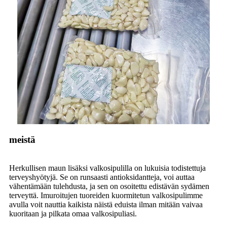
meistä
Herkullisen maun lisäksi valkosipulilla on lukuisia todistettuja
terveyshyötyjä. Se on runsaasti antioksidantteja, voi auttaa
vähentämään tulehdusta, ja sen on osoitettu edistävän sydämen
terveyttä. Imuroitujen tuoreiden kuormitetun valkosipulimme
avulla voit nauttia kaikista näistä eduista ilman mitään vaivaa
kuoritaan ja pilkata omaa valkosipuliasi.