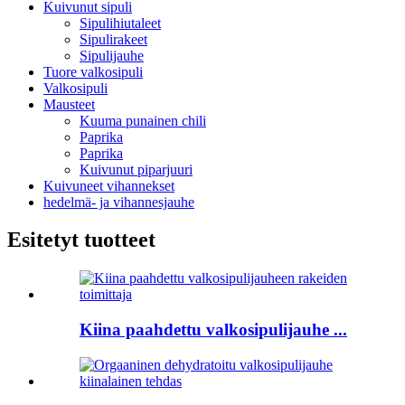
Kuivunut sipuli
Sipulihiutaleet
Sipulirakeet
Sipulijauhe
Tuore valkosipuli
Valkosipuli
Mausteet
Kuuma punainen chili
Paprika
Paprika
Kuivunut piparjuuri
Kuivuneet vihannekset
hedelmä- ja vihannesjauhe
Esitetyt tuotteet
Kiina paahdettu valkosipulijauhe ...