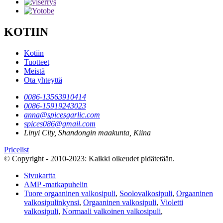
KOTIIN
Kotiin
Tuotteet
Meistä
Ota yhteyttä
0086-13563910414
0086-15919243023
anna@spicesgarlic.com
spices086@gmail.com
Linyi City, Shandongin maakunta, Kiina
Pricelist
© Copyright - 2010-2023: Kaikki oikeudet pidätetään.
Sivukartta
AMP -matkapuhelin
Tuore orgaaninen valkosipuli
,
Soolovalkosipuli
,
Orgaaninen
valkosipulinkynsi
,
Orgaaninen valkosipuli
,
Violetti
valkosipuli
,
Normaali valkoinen valkosipuli
,