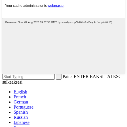
Paina ENTER EAKSI TAI ESC
sulkeaksesi
English
French
German
Portuguese
Spanish
Russian
Japanese