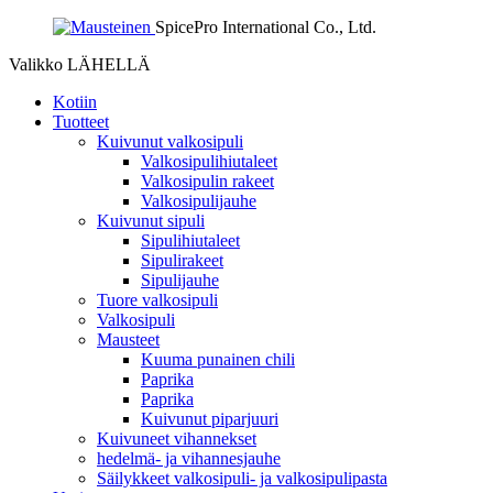
SpicePro International Co., Ltd.
Valikko
LÄHELLÄ
Kotiin
Tuotteet
Kuivunut valkosipuli
Valkosipulihiutaleet
Valkosipulin rakeet
Valkosipulijauhe
Kuivunut sipuli
Sipulihiutaleet
Sipulirakeet
Sipulijauhe
Tuore valkosipuli
Valkosipuli
Mausteet
Kuuma punainen chili
Paprika
Paprika
Kuivunut piparjuuri
Kuivuneet vihannekset
hedelmä- ja vihannesjauhe
Säilykkeet valkosipuli- ja valkosipulipasta