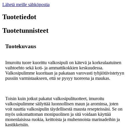
Lähetä meille sähköpostia
Tuotetiedot
Tuotetunnisteet
Tuotekuvaus
Imuroitu tuore kuorittu valkosipuli on kätevä ja korkealaatuinen
vaihtoehto sekä koti- ja ammattikokkien keskuudessa.
Valkosipulimme kuoritaan ja pakataan varovasti tyhjiötiivistetyyn
pussiin varmistaakseen, että se pysyy tuoreena ja maukas.
Toisin kuin jotkut pakatut valkosipulituotteet, imuroitu
valkosipulimme säilyttää luonnollisen maun ja arominsa, joten
voit nauttia valkosipulin täydellisestä mausta resepteissäsi. Se on
myös uskomattoman monipuolinen ja sitä voidaan käyttää
monenlaisissa ruokia, keittoista ja muhennoista marinadeihin ja
kastikkeisiin.