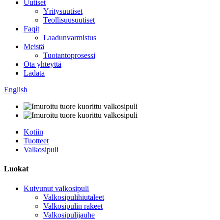
Uutiset
Yritysuutiset
Teollisuusuutiset
Faqit
Laadunvarmistus
Meistä
Tuotantoprosessi
Ota yhteyttä
Ladata
English
Kotiin
Tuotteet
Valkosipuli
Luokat
Kuivunut valkosipuli
Valkosipulihiutaleet
Valkosipulin rakeet
Valkosipulijauhe