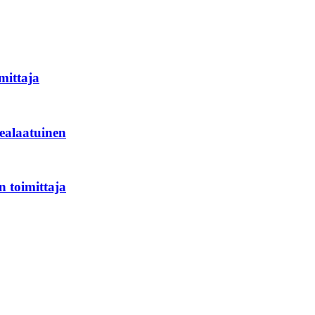
mittaja
kealaatuinen
n toimittaja