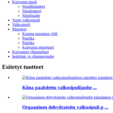
Kuivunut sipuli
Sipulihiutaleet
Sipulirakeet
Sipulijauhe
Tuore valkosipuli
Valkosipuli
Mausteet
Kuuma punainen chili
Paprika
Paprika
Kuivunut piparjuuri
Kuivuneet vihannekset
hedelmä- ja vihannesjauhe
Esitetyt tuotteet
Kiina paahdettu valkosipulijauhe ...
Orgaaninen dehydratoitu valkosipuli p ...