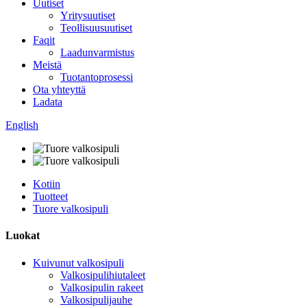
Uutiset
Yritysuutiset
Teollisuusuutiset
Faqit
Laadunvarmistus
Meistä
Tuotantoprosessi
Ota yhteyttä
Ladata
English
Kotiin
Tuotteet
Tuore valkosipuli
Luokat
Kuivunut valkosipuli
Valkosipulihiutaleet
Valkosipulin rakeet
Valkosipulijauhe