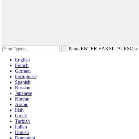
Paina ENTER EAKSI TAI ESC sul
English
French
German
Portuguese
Spanish
Russian
Japanese
Korean
Arabic
Irish
Greek
Turkish
Italian
Danish
Romanian