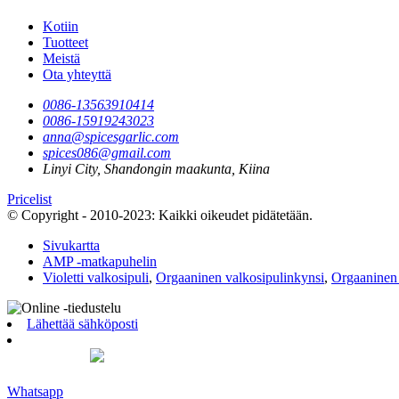
Kotiin
Tuotteet
Meistä
Ota yhteyttä
0086-13563910414
0086-15919243023
anna@spicesgarlic.com
spices086@gmail.com
Linyi City, Shandongin maakunta, Kiina
Pricelist
© Copyright - 2010-2023: Kaikki oikeudet pidätetään.
Sivukartta
AMP -matkapuhelin
Violetti valkosipuli
,
Orgaaninen valkosipulinkynsi
,
Orgaaninen 
Lähettää sähköposti
Whatsapp