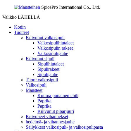
SpicePro International Co., Ltd.
Valikko
LÄHELLÄ
Kotiin
Tuotteet
Kuivunut valkosipuli
Valkosipulihiutaleet
Valkosipulin rakeet
Valkosipulijauhe
Kuivunut sipuli
Sipulihiutaleet
Sipulirakeet
Sipulijauhe
Tuore valkosipuli
Valkosipuli
Mausteet
Kuuma punainen chili
Paprika
Paprika
Kuivunut piparjuuri
Kuivuneet vihannekset
hedelmä- ja vihannesjauhe
Säilykkeet valkosipuli- ja valkosipulipasta