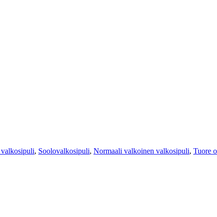
valkosipuli
,
Soolovalkosipuli
,
Normaali valkoinen valkosipuli
,
Tuore o