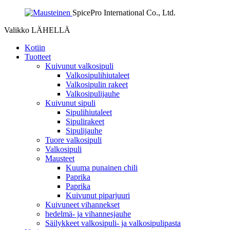
SpicePro International Co., Ltd.
Valikko
LÄHELLÄ
Kotiin
Tuotteet
Kuivunut valkosipuli
Valkosipulihiutaleet
Valkosipulin rakeet
Valkosipulijauhe
Kuivunut sipuli
Sipulihiutaleet
Sipulirakeet
Sipulijauhe
Tuore valkosipuli
Valkosipuli
Mausteet
Kuuma punainen chili
Paprika
Paprika
Kuivunut piparjuuri
Kuivuneet vihannekset
hedelmä- ja vihannesjauhe
Säilykkeet valkosipuli- ja valkosipulipasta