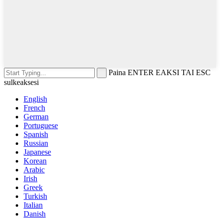
Paina ENTER EAKSI TAI ESC
sulkeaksesi
English
French
German
Portuguese
Spanish
Russian
Japanese
Korean
Arabic
Irish
Greek
Turkish
Italian
Danish