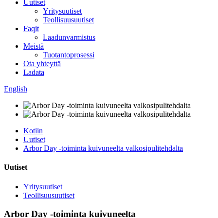
Uutiset
Yritysuutiset
Teollisuusuutiset
Faqit
Laadunvarmistus
Meistä
Tuotantoprosessi
Ota yhteyttä
Ladata
English
Kotiin
Uutiset
Arbor Day -toiminta kuivuneelta valkosipulitehdalta
Uutiset
Yritysuutiset
Teollisuusuutiset
Arbor Day -toiminta kuivuneelta