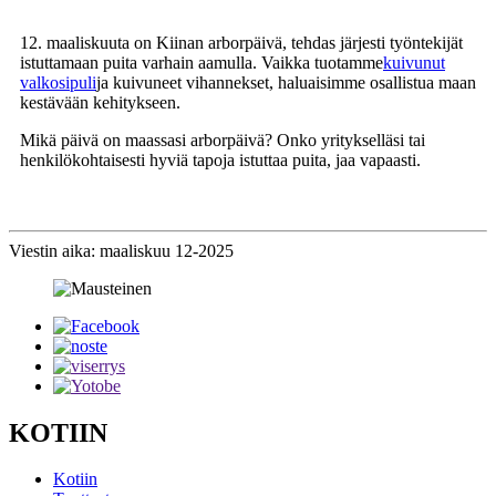
12. maaliskuuta on Kiinan arborpäivä, tehdas järjesti työntekijät
istuttamaan puita varhain aamulla. Vaikka tuotamme
kuivunut
valkosipuli
ja kuivuneet vihannekset, haluaisimme osallistua maan
kestävään kehitykseen.
Mikä päivä on maassasi arborpäivä? Onko yritykselläsi tai
henkilökohtaisesti hyviä tapoja istuttaa puita, jaa vapaasti.
Viestin aika: maaliskuu 12-2025
KOTIIN
Kotiin