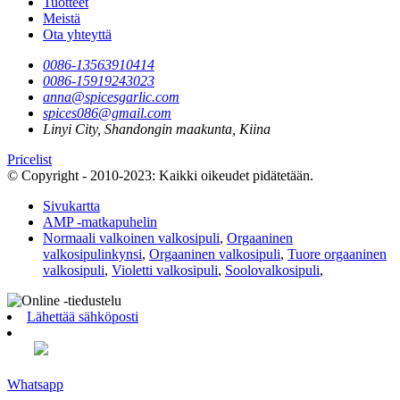
Tuotteet
Meistä
Ota yhteyttä
0086-13563910414
0086-15919243023
anna@spicesgarlic.com
spices086@gmail.com
Linyi City, Shandongin maakunta, Kiina
Pricelist
© Copyright - 2010-2023: Kaikki oikeudet pidätetään.
Sivukartta
AMP -matkapuhelin
Normaali valkoinen valkosipuli
,
Orgaaninen
valkosipulinkynsi
,
Orgaaninen valkosipuli
,
Tuore orgaaninen
valkosipuli
,
Violetti valkosipuli
,
Soolovalkosipuli
,
Lähettää sähköposti
Whatsapp